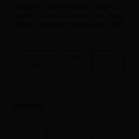
明年的俄罗斯，将缺少那一抹蓝色。但我想，人们
很快就会忘了意大利队今天的忧伤。毕竟，想要重
新崛起，意大利足球接下来的道路很漫长。（陶邢
莹）
← 传奇游戏主题曲（传奇游
寒橐的
戏主题曲叫什么）
意思 →
相关推荐