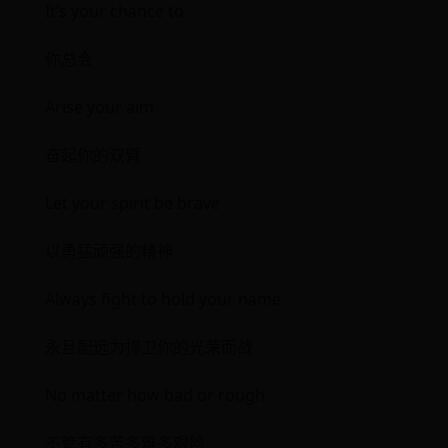
It’s your chance to
你总会
Arise your aim
奋起你的双臂
Let your spirit be brave
以勇猛顽强的精神
Always fight to hold your name
永旦配远为捍卫你的光荣而战
No matter how bad or rough
不管有多苦多难多艰险