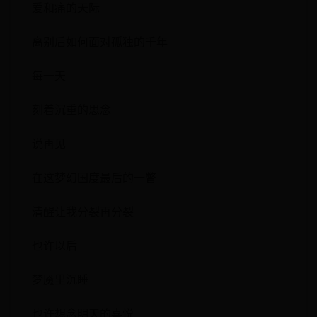
爱和痛的天际
离别后如何面对孤独的千年
每一天
刻着沉重的思念
说再见
在这梦幻国度最后的一瞥
清醒让我分裂再分裂
也许以后
梦魇里沉睡
也许想念明天的喜悦