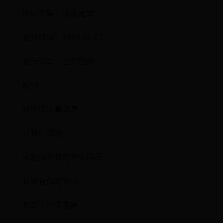
所属专辑：快乐无罪
发行时间：1999-01-01
发行公司：上华国际
歌词：
眼里传送着讯息
让我心沉底
永别你爱我的世枣码纪
封锁有你的记忆
也断了憧憬游离