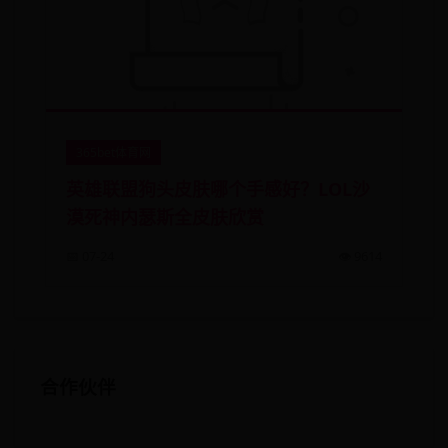
365bet体育网
英雄联盟狗头皮肤哪个手感好？LOL沙
漠死神内瑟斯全皮肤欣赏
📅 07-24
👁️ 9614
合作伙伴