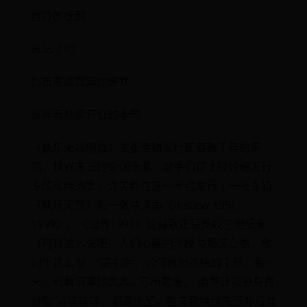
虚冷的抚慰
忘记了你
都市变成寂寞的废铁
深埋着颓废狂野的季节
《快乐无罪明蠢》这张专辑发行正值新千年的来
临，世界末日的论调泛滥，歌手们在此时纷纷发行
专辑和精选集，许美静在这一年也发行了一张专辑
《快乐无罪》和一张精选集《Review 1996-
1999》。《边界1999》这首歌正是反映了世纪末
（可以这么说吧）人们心底的浮躁与颓废心态。歌
词里这么写：“离别后，如何面对孤独的千年，每一
天，刻着沉重的思念..”写出颓废；“清醒让我分裂再
分裂”等等等等，都是绝望。整首歌情绪先压抑后激