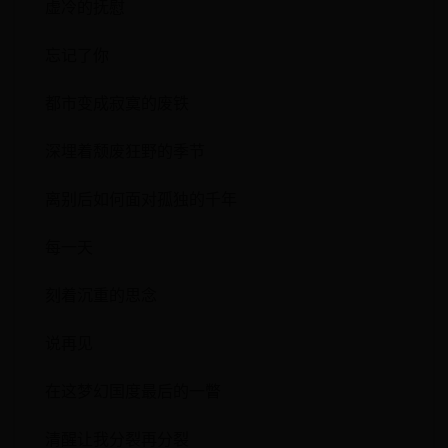
虚冷的抚慰
忘记了你
都市变成寂寞的废铁
深埋着颓废狂野的季节
离别后如何面对孤独的千年
每一天
刻着沉重的思念
说再见
在这梦幻国度最后的一瞥
清醒让我分裂再分裂