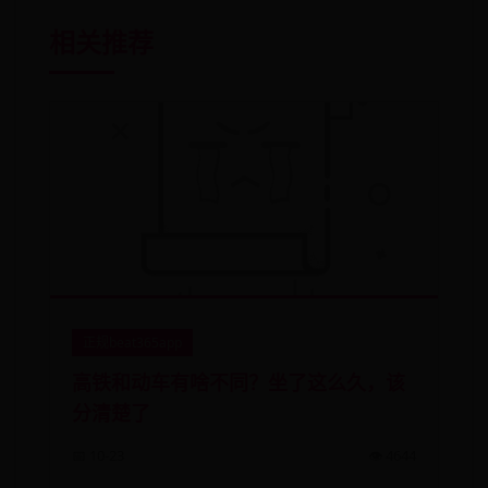
相关推荐
正规beat365app
高铁和动车有啥不同？坐了这么久，该
分清楚了
📅 10-23
👁️ 4644