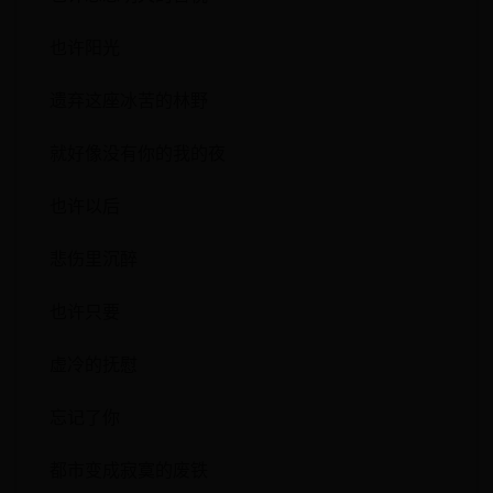
也许阳光
遗弃这座冰苦的林野
就好像没有你的我的夜
也许以后
悲伤里沉醉
也许只要
虚冷的抚慰
忘记了你
都市变成寂寞的废铁