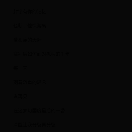
封锁有你的记忆
也断了憧憬游离
爱和痛的天际
离别后如何面对孤独的千年
每一天
刻着沉重的思念
说再见
在这梦幻国度最后的一瞥
清醒让我分裂再分裂