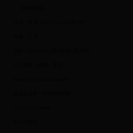
：《呐租耐喊》
作词：裘 逸 Silvia Cortclla(意大利)
作曲：王 冰
演唱：Emma Re (谢尔维雅)(意大利)
片头歌曲《呐喊》 歌词：
When life is a hard game
每当生活是一场艰苦的竟赛
Don’t you blame
你从不抱怨