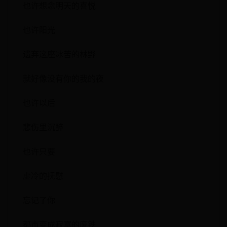
也许想念明天的喜悦
也许阳光
遗弃这座冰苦的林野
就好像没有你的我的夜
也许以后
悲伤里沉醉
也许只要
虚冷的抚慰
忘记了你
都市变成寂寞的废铁