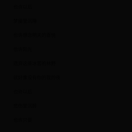
也许以后
梦魇里沉睡
也许想念明天的喜悦
也许阳光
遗弃这座冰苦的林野
就好像没有你的我的夜
也许以后
悲伤里沉醉
也许只要