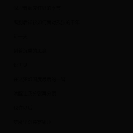
深埋着颓废狂野的季节
离别后祥衫如何面对孤独的千年
每一天
刻着沉重的思念
说再见
在这梦幻国度最后的一瞥
清醒让我分裂再分裂
也许以后
梦魇里沉凳宴哪睡