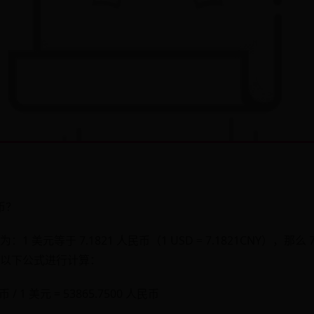
币？
 美元等于 7.1821 人民币（1 USD = 7.1821CNY），那么
以下公式进行计算：
币 / 1 美元 = 53865.7500 人民币