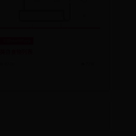
正规beat365app
美白食物列表
📅 07-16
👁️ 2238