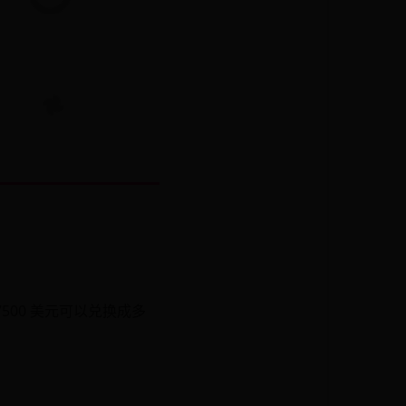
 7500 美元可以兑换成多