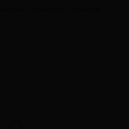
eat365app
365bet体育网
365bet网页版