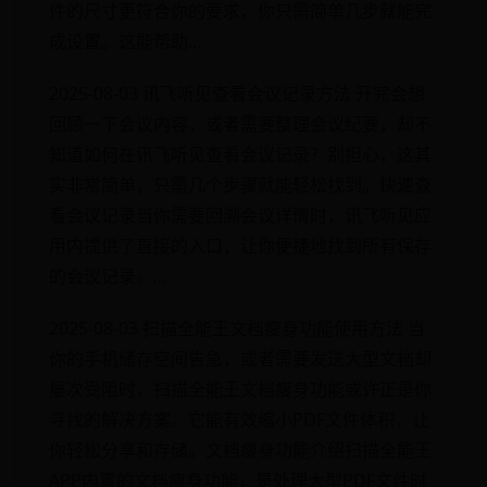
件的尺寸更符合你的要求，你只需简单几步就能完
成设置。这能帮助...
2025-08-03 讯飞听见查看会议记录方法 开完会想
回顾一下会议内容，或者需要整理会议纪要，却不
知道如何在讯飞听见查看会议记录？别担心，这其
实非常简单，只需几个步骤就能轻松找到。快速查
看会议记录当你需要回溯会议详情时，讯飞听见应
用内提供了直接的入口，让你便捷地找到所有保存
的会议记录。...
2025-08-03 扫描全能王文档瘦身功能使用方法 当
你的手机储存空间告急，或者需要发送大型文档却
屡次受阻时，扫描全能王文档瘦身功能或许正是你
寻找的解决方案。它能有效缩小PDF文件体积，让
你轻松分享和存储。文档瘦身功能介绍扫描全能王
APP内置的文档瘦身功能，是处理大型PDF文件时