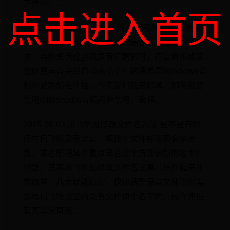
了便利，...
点击进入首页
2025-08-03 obs studio禁用音频闪避方法 在使用
OBSStudio录制或直播时，你是否遇到过这样的困
扰：当你说话或游戏声音正精彩时，背景音乐或其
他应用声音突然自动变小了？这通常是Windows音
频闪避功能在作怪。今天我们就来聊聊，如何彻底
禁用OBSStudio音频闪避禁用，确保...
2025-08-03 讯飞听见修改文件名方法 是不是有时
候在讯飞听见录完音，想找个文件却发现名字太
乱，或者想把某个重点录音改个方便识别的名字？
别急，其实讯飞听见修改文件名这事儿操作起来非
常简单，几步就能搞定。快速调整录音文件当你需
要给讯飞听见里的录音文件换个名字时，操作流程
其实非常直观...