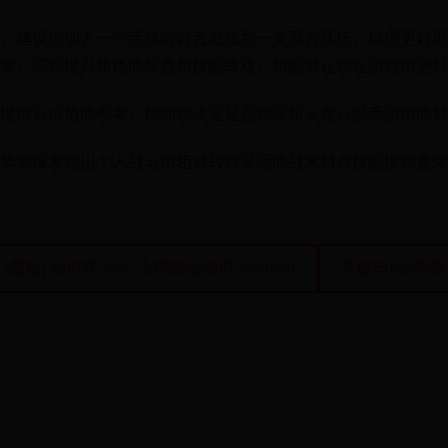
，建议您加入一个活跃的公会或找到一支强力队伍，以便更好地
本，不断提升角色的装备和技能等级，将能够让您在游戏中更好
提供有价值的参考，帮助您决定是否购买新天龙八部手游中的慕
势高爆发输出个人战斗中相对较弱灵活的战术特点技能操作要求
 [重點] 如何在 Mac 上開啟並使用 Airdrop
荣耀畅玩5参数