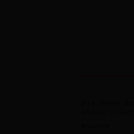
新天龙八部手游中，慕容
优势与劣势，并为您提供
慕容值得买吗