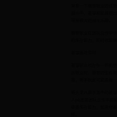
来看一下慕容职业的优势
战斗中，慕容都能展现出
带来极大的战斗乐趣。
慕容职业在团队合作中也
的生存能力，同时也能增
慕容值得买吗
慕容职业也存在一些劣势
出职业时，慕容的生存能
高，新手玩家可能需要一
新天龙八部手游中的慕容
人pk还是团队合作中都
提高生存能力。如果你喜
择。