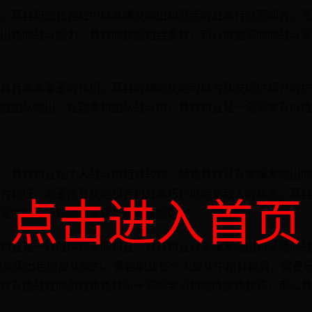
。慕容职业在游戏中以高爆发输出和灵活的战术特点而闻名。无
出色的战斗能力。慕容的技能组合多样，可以根据不同的战斗需
具有非常重要的作用。慕容的辅助技能可以为队友提供额外的护
强团队输出。在副本和团队战斗中，慕容职业是一名非常有价值
。慕容职业在个人战斗中相对较弱。尽管慕容具有高爆发输出的
力较低，需要依靠技能组合和战术巧妙地避免敌人的攻击。慕容
点击进入首页
定的时间来熟悉和掌握慕容的技能组合。
职业是一种值得购买的职业。慕容职业以高爆发输出和灵活的战
能发挥出色的战斗能力。慕容职业在个人战斗中相对较弱，需要
欢有挑战性的游戏角色并乐于不断学习和磨练操作技巧，那么慕