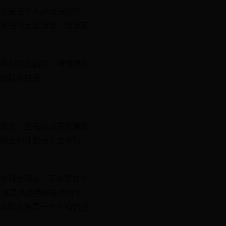
论是在个人pk还是团队
求进行灵活选择，给玩家
盾和恢复能力，增加团队
的队伍成员。
能力，但在面对其他高输
职业的技能操作要求较
术特点闻名，无论是在个
玩家灵活运用技能组合来
容职业将是一个不错的选