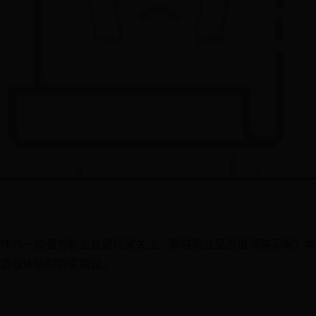
作为一款强力职业备受玩家关注。慕容职业是否值得购买呢？本
游戏体验和购买建议。