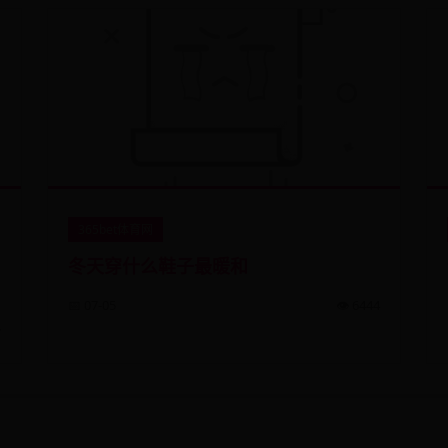
365bet体育网
冬天穿什么鞋子最暖和
📅 07-05
👁️ 6444
7