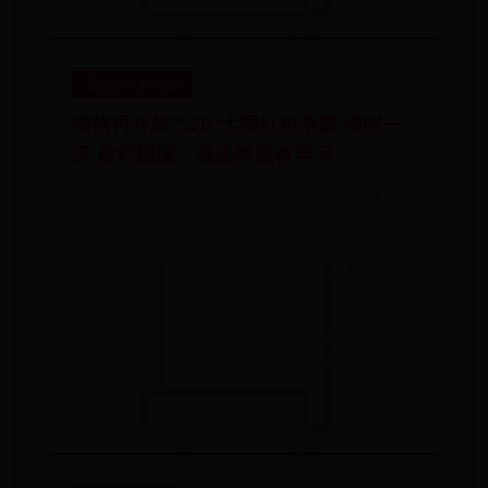
正规beat365app
微信再开放“520”大额红包限额 限时一
天 律师提醒：浪漫转账有学问
📅 10-05
👁️ 8652