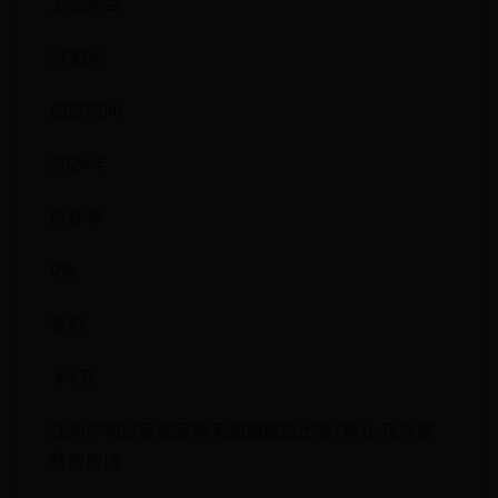
主营类目
3C数码
创店时间
2024年
好评率
0%
售价
￥1万
江浙沪地区家装家饰天猫旗舰店出售/转让,花卉绿
植旗舰店