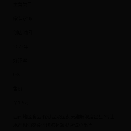
主营类目
家装家饰
创店时间
2023年
好评率
0%
售价
￥1.5万
西南地区食品,保健品及医药天猫旗舰店出售/转让,
水产粮油零食传统滋补旗舰店诚心出售