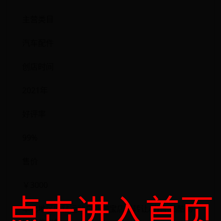
主营类目
汽车配件
创店时间
2021年
好评率
99%
售价
￥3000
点击进入首页
华北地区四钻运动户外淘宝店铺转让/出售,钻酷动