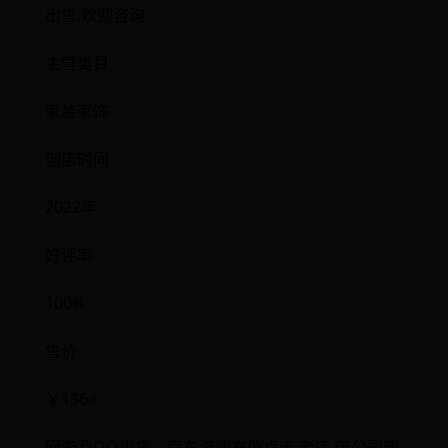
出售,欢迎咨询
主营类目
家装家饰
创店时间
2022年
好评率
100%
售价
￥1364
网游及QQ出售，京东游戏充值点卡 老店 带公司或