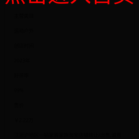
城诚信出售
主营类目
运动户外
创店时间
2023年
好评率
99%
售价
￥2.22万
江浙沪地区一钻家装家饰淘宝店铺转让/出售,诚意