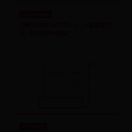
正规beat365app
钓鲫鱼的技巧和方法大全，只需掌握这7
点，轻松钓获大鲫鱼！
📅 01-01
👁️ 2468
365bet体育网