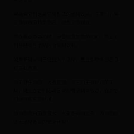
要确保它们远离任何形式的酒精饮品。在家里，要
妥善存放酒精类物品，避免宠物误饮。
举办聚会等活动时，更要留意宠物的动向，防止它
们接触到含酒精的食物和饮料。
如果怀疑宠物已经摄入了酒精，要立即联系兽医寻
求专业帮助。
对于野生动物，人类应减少对它们生存环境的干
扰，避免在它们活动区域放置酒精类饮品，保护它
们原本的生态环境。
给动物喝白酒危害大，大家要行动起来，为动物创
造无酒精危害的安全环境！