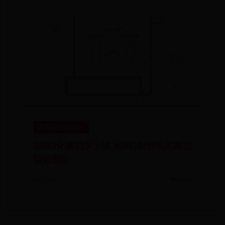
正规beat365app
剑网3化翼归多少钱_剑网3新披风化翼归
特效图片
📅 08-04
👁️ 2001