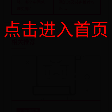
强，哪个中国总
图流派及装备推荐攻
理更弱？
略 →
点击进入首页
相关推荐
365bet网页版