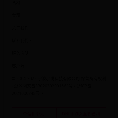
食材 ·
专题 ·
关于我们 ·
联系我们 ·
服务声明 ·
客户端
© 2004-2025 宁波小悦科技有限公司 保留所有权利
- 浙公网安备33020302001662号 / 浙ICP备
2021000745号-7
← 李强和李克
DNF手游女圣职者刷