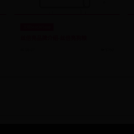
正规beat365app
丝倍亮品牌介绍-丝倍亮狗粮
5
📅 08-07
👁️ 5760