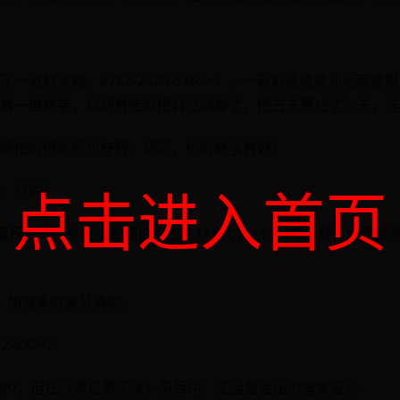
一道数学题，5782-2420-3362=？，一看到这道题邓超就
着一堆数字，邓超直接就把自己绕晕了，把五千算成了六千，连
跟拍的摄影师也夸赞：超哥，你的数学真好！
点击进入首页
？是的！
猜猜猜》时，抢答了黄国伦提出的1111÷1111=？的问题，然而
果吗？加减乘除要分清哟。
-5X0=？
和0，但在《真正男子汉》节目中，王宝强给出的答案是8。