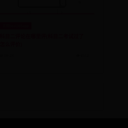
正规beat365app
科目二评论在哪里评(科目二考试过了
怎么评价)
📅 09-28
👁️ 6512