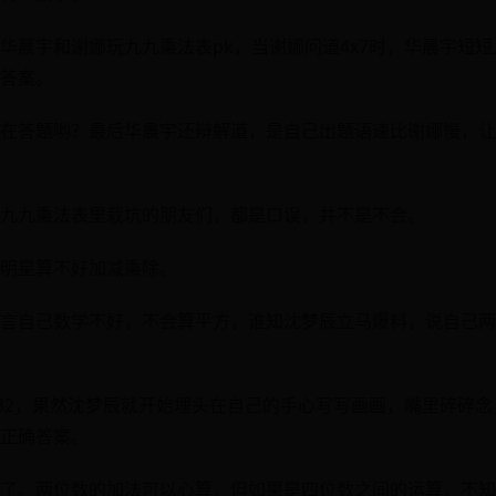
华晨宇和谢娜玩九九乘法表pk，当谢娜问道4x7时，华晨宇短
答案。
在答题哟？最后华晨宇还辩解道，是自己出题语速比谢娜慢，让
九九乘法表里栽坑的朋友们，都是口误，并不是不会。
明星算不好加减乘除。
言自己数学不好，不会算平方，谁知沈梦辰立马爆料，说自己两
+32，果然沈梦辰就开始埋头在自己的手心写写画画，嘴里碎碎
正确答案。
了。两位数的加法可以心算，但如果是四位数之间的运算，不知