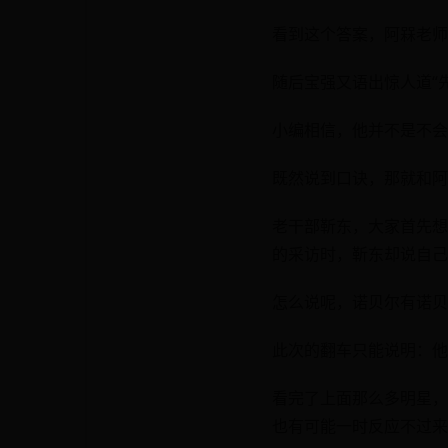
看到这个答案，阿槑老师
随后宝强又语出惊人道“
小编相信，他并不是不会
既然说到口诀，那就和阿
老干部靳东，大家首先想
的采访时，靳东却说自己
怎么说呢，诺贝尔有诺贝
此次的翻车只能说明：他
看完了上面那么多明星，
也有可能一时反应不过来