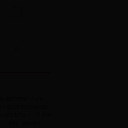
特殊的化学式（CaO），
骂人却又不想太直接就会
后就没有然后了，等我想
）。太阳：日ps:氧化