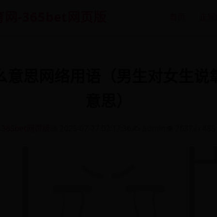
体育网-365bet网页版
首页
正规b
么意思网络用语（男生对女生说
意思）
365bet网页版
📅 2025-07-27 02:17:36
✍️ admin
👁️ 7637
👍 485