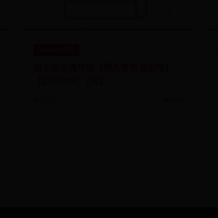
365bet体育网
滴水恩奇遇攻略【愣头青奇遇攻略】
【封印时间：0天】
3
📅 07-22
👁️ 9454