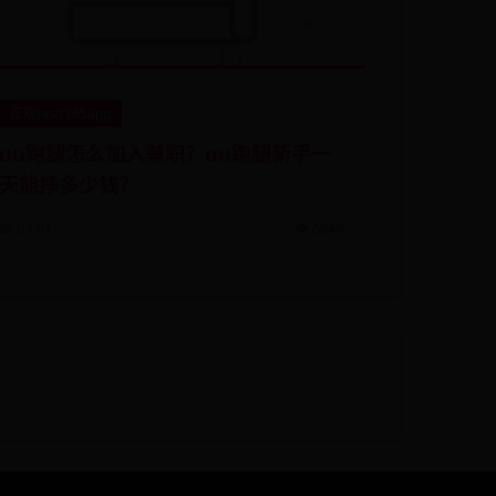
正规beat365app
uu跑腿怎么加入兼职？uu跑腿新手一
天能挣多少钱？
📅 07-01
👁️ 6849