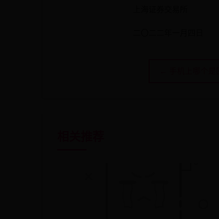
上海证券交易所
二〇二二年一月四日
← 手机上哪个是
相关推荐