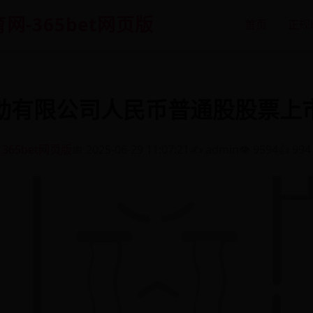
体育网-365bet网页版
首页
正规b
动有限公司人民币普通股股票上
365bet网页版
📅 2025-06-29 11:07:21
✍️ admin
👁️ 9594
👍 994