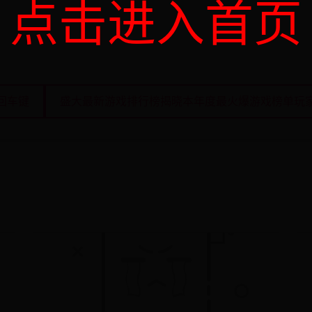
点击进入首页
回车键
盛大最新游戏排行榜揭晓本年度最火爆游戏榜单玩家