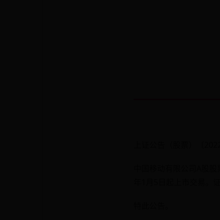
上证公告（股票）〔202
中国移动有限公司A股股票将
年1月5日起上市交易。证券
特此公告。