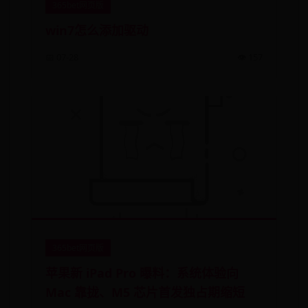
365bet网页版
win7怎么添加驱动
📅 07-28
👁️ 157
365bet网页版
苹果新 iPad Pro 曝料：系统体验向
Mac 靠拢、M5 芯片首发独占期缩短