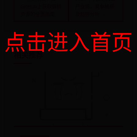
GitHub上获取解锁
产业链、竞争格局
资源的全面指南
及趋势分析 →
点击进入首页
相关推荐