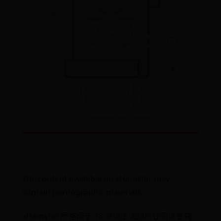
The content available on xHamster may
contain pornographic materials.
xHamster 严格限于 18 岁以上或您所在司法管辖