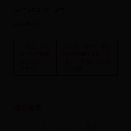
混动车目前最好的一款车
2024-08-05
← 黑山：起源
【情報】【轉帖】逆水
通关攻略(新手
寒首個大版本更新公告
必学的5个实
【V1.1.2版本】 @逆水
用技巧)！
寒 哈啦板 →
相关推荐