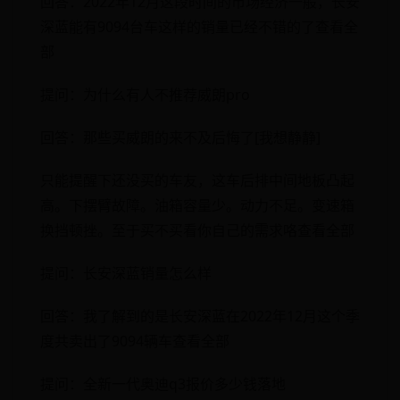
回答：2022年12月这段时间的市场经济一般，长安
深蓝能有9094台车这样的销量已经不错的了查看全
部
提问：为什么有人不推荐威朗pro
回答：那些买威朗的来不及后悔了[我想静静]
只能提醒下还没买的车友，这车后排中间地板凸起
高。下摆臂故障。油箱容量少。动力不足。变速箱
换挡顿挫。至于买不买看你自己的需求咯查看全部
提问：长安深蓝销量怎么样
回答：我了解到的是长安深蓝在2022年12月这个季
度共卖出了9094辆车查看全部
提问：全新一代奥迪q3报价多少钱落地