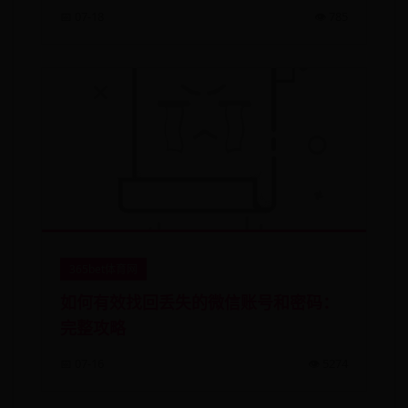
📅 07-18
👁️ 785
365bet体育网
如何有效找回丢失的微信账号和密码：
完整攻略
📅 07-16
👁️ 5274