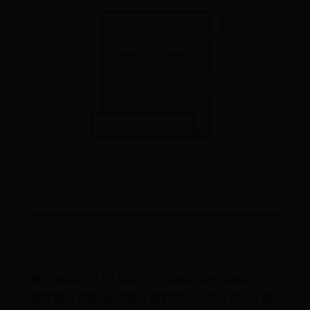
据中新网6月27日报道，在当地时间26日晚进行的
俄罗斯世界杯D组末轮小组赛中，几乎全替补阵容