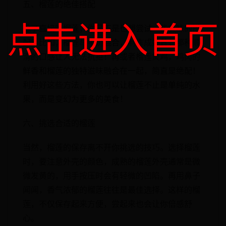
五、榴莲的绝佳搭配
点击进入首页
除了直接吃榴莲，你是不是也想尝试一些美味的搭
配？比如，榴莲与牛奶混合，制作成奶昔，那种顺
滑的口感让人无法抗拒！再或者榴莲煲鸡，鸡肉的
鲜香和榴莲的独特滋味融合在一起，简直是绝配！
利用好这些方法，你也可以让榴莲不止是单纯的水
果，而是变幻为更多的美食！
六、挑选合适的榴莲
当然，榴莲的保存离不开你挑选的技巧。选择榴莲
时，要注意外壳的颜色，成熟的榴莲外壳通常是微
微发黄的，用手按压时会有轻微的凹陷。再用鼻子
闻闻，香气浓郁的榴莲往往是最佳选择。这样的榴
莲，不仅保存起来方便，尝起来也会让你倍感舒
心。