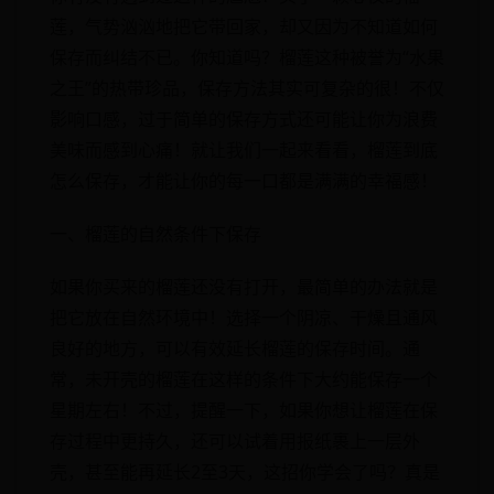
莲，气势汹汹地把它带回家，却又因为不知道如何
保存而纠结不已。你知道吗？榴莲这种被誉为“水果
之王”的热带珍品，保存方法其实可复杂的很！不仅
影响口感，过于简单的保存方式还可能让你为浪费
美味而感到心痛！就让我们一起来看看，榴莲到底
怎么保存，才能让你的每一口都是满满的幸福感！
一、榴莲的自然条件下保存
如果你买来的榴莲还没有打开，最简单的办法就是
把它放在自然环境中！选择一个阴凉、干燥且通风
良好的地方，可以有效延长榴莲的保存时间。通
常，未开壳的榴莲在这样的条件下大约能保存一个
星期左右！不过，提醒一下，如果你想让榴莲在保
存过程中更持久，还可以试着用报纸裹上一层外
壳，甚至能再延长2至3天，这招你学会了吗？真是