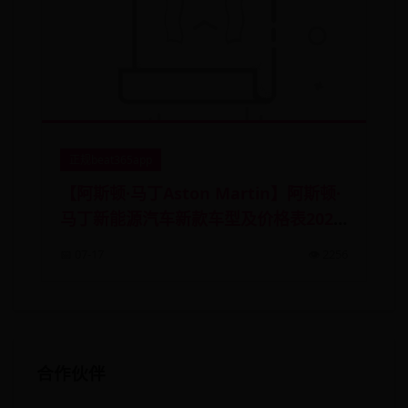
正规beat365app
【阿斯顿·马丁Aston Martin】阿斯顿·
马丁新能源汽车新款车型及价格表2025
款-图片-有哪些车型-车主指南
📅 07-17
👁️ 2256
合作伙伴