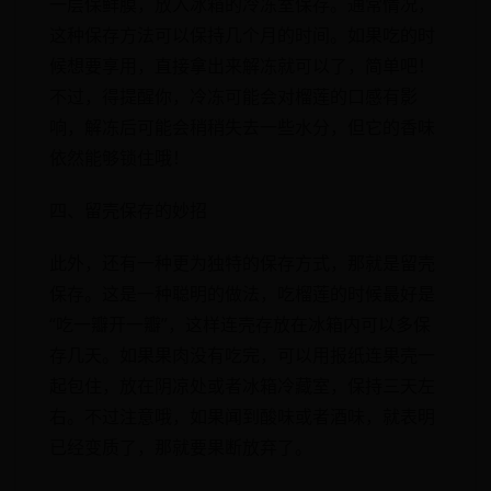
一层保鲜膜，放入冰箱的冷冻室保存。通常情况，
这种保存方法可以保持几个月的时间。如果吃的时
候想要享用，直接拿出来解冻就可以了，简单吧！
不过，得提醒你，冷冻可能会对榴莲的口感有影
响，解冻后可能会稍稍失去一些水分，但它的香味
依然能够锁住哦！
四、留壳保存的妙招
此外，还有一种更为独特的保存方式，那就是留壳
保存。这是一种聪明的做法，吃榴莲的时候最好是
“吃一瓣开一瓣”，这样连壳存放在冰箱内可以多保
存几天。如果果肉没有吃完，可以用报纸连果壳一
起包住，放在阴凉处或者冰箱冷藏室，保持三天左
右。不过注意哦，如果闻到酸味或者酒味，就表明
已经变质了，那就要果断放弃了。