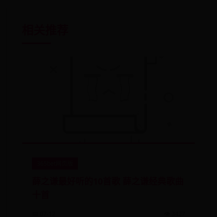
相关推荐
365bet网页版
薛之谦最好听的10首歌 薛之谦经典歌曲
十首
📅 07-12
👁️ 3427