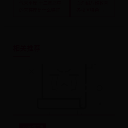
气天平座 十二星座中
面介绍八维教育
的天秤座是什么特征
各校区特色 →
相关推荐
365bet网页版