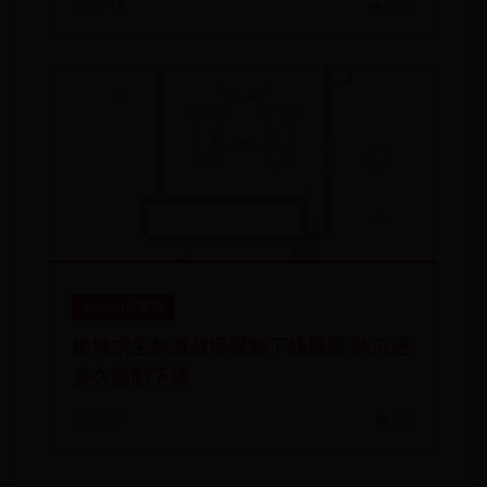
📅 07-13
👁️ 9920
365bet体育网
绝地求生刺激战场强制下线规则 防沉迷
多久强制下线
📅 02-07
👁️ 583