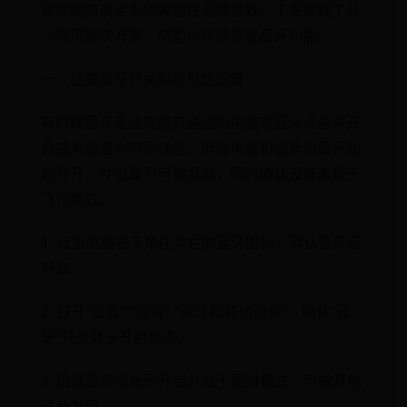
硬件故障或者系统兼容性问题导致。下面整理了几
个常用解决方案，帮助你快速恢复蓝牙功能。
一、检查蓝牙开关和可见性设置
有时候蓝牙无法连接只是因为电脑或蓝牙设备未开
启或未设置为可见状态。确保电脑和设备的蓝牙功
能打开，并设置为可被发现，同时确认设备未处于
飞行模式。
1. 点击电脑右下角任务栏的蓝牙图标，确认蓝牙已
开启。
2. 打开“设置”-“设备”-“蓝牙和其他设备”，确认“蓝
牙”开关处于开启状态。
3. 确保蓝牙设备已开启并处于配对模式，可被其他
设备发现。