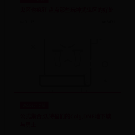
鬼区也疯狂 盘点那些玩神武鬼区的好处
📅 01-15
👁️ 8431
365bet网页版
公式集合,沃特碧们的Colg,DNF地下城
与勇士