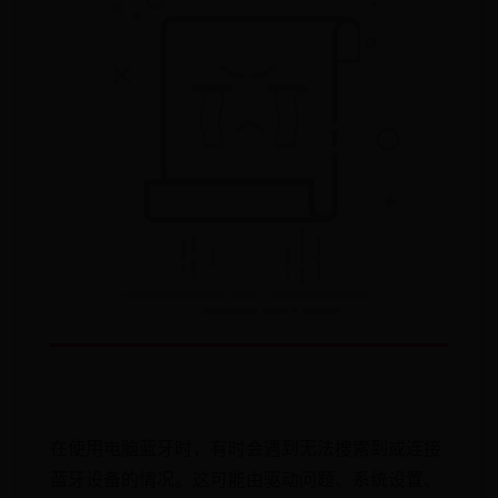
在使用电脑蓝牙时，有时会遇到无法搜索到或连接
蓝牙设备的情况。这可能由驱动问题、系统设置、