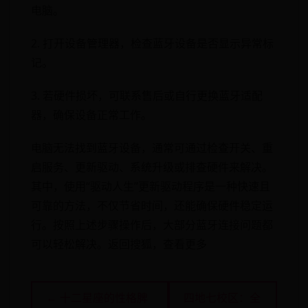
电脑。
2. 打开设备管理器，检查蓝牙设备是否显示异常标
记。
3. 若硬件损坏，可联系售后或自行更换蓝牙适配
器，确保设备正常工作。
电脑无法找到蓝牙设备，通常可通过检查开关、重
启服务、更新驱动、系统升级或排查硬件来解决。
其中，使用“驱动人生”更新驱动程序是一种快速且
可靠的方法，不仅节省时间，还能确保硬件稳定运
行。按照上述步骤操作后，大部分蓝牙连接问题都
可以轻松解决。返回搜狐，查看更多
← 十二星座的性格脾
四地七校区：全