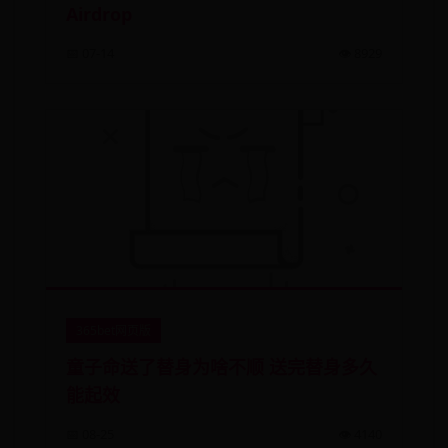
Airdrop
📅 07-14
👁️ 8929
365bet网页版
童子命送了替身为啥不顺 送完替身多久
能起效
📅 08-25
👁️ 4140