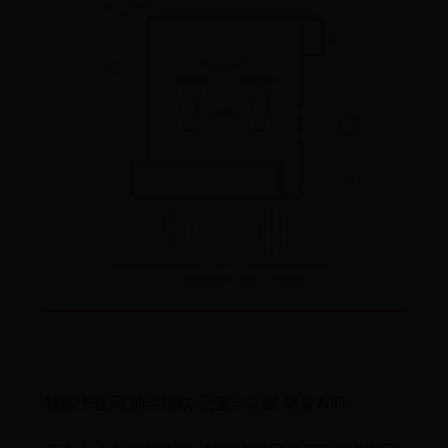
物联卡官网 顶鸿物联-流量卡之家-随身WiFi