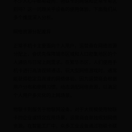
不少人心中都有疑问：物联卡的网速和正常卡有区
别吗？这一问题关乎设备的使用体验，下面我们从
多个维度深入分析。
网络资源分配差异
正常手机卡主要面向个人用户，运营商在网络资源
分配上，会优先保障城市区域和人口密集地区的个
人通信与日常上网需求。在繁华市区，人们使用手
机卡进行高清视频通话、玩大型网络游戏时，通常
能获得稳定且高速的网络体验。因为运营商会根据
用户分布和使用习惯，动态调配网络资源，以满足
个人用户多元化的上网场景。
物联卡则服务于物联网设备。对于大规模使用物联
卡的企业或特定应用场景，运营商会单独规划网络
资源。在智能工厂中，众多工业设备通过物联卡联