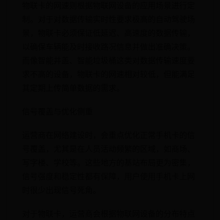
物联卡的网速则根据物联网设备的应用场景进行定
制。对于对数据传输实时性要求极高的自动驾驶场
景，物联卡必须保证低延迟、高速度的数据传输，
以确保车辆能及时接收路况信息并做出准确决策。
而像智能井盖、智能垃圾桶这类对数据传输速度要
求不高的设备，物联卡的网速相对较低，但能满足
其定期上传简单数据的需求。
信号覆盖与优化侧重
运营商在网络建设时，会重点优化正常手机卡的信
号覆盖，尤其是在人员活动频繁的区域，如商场、
写字楼、学校等。这些地方的基站布局更为密集，
信号强度和稳定性都有保障，用户使用手机卡上网
时很少出现信号死角。
对于物联卡，运营商会根据物联网设备的分布特点