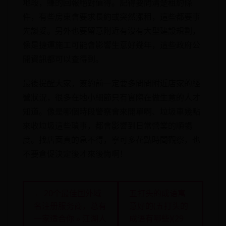
地段，賺的回報絕對值得。記得要問清楚租約條
件，有些房東會要求長約或突然漲租，這些都要事
先談妥。另外也要留意附近有沒有大型建設規劃，
像是捷運施工可能會影響生意好幾年，這些政府公
開資訊都可以查得到。
最後提醒大家，簽約前一定要多問問附近店家的經
營狀況，很多在地小細節只有實際在做生意的人才
知道。像是哪個時段警察會來開單啊、垃圾車幾點
來收垃圾這些瑣事，都會影響到日常營業的順暢
度。找店面真的急不得，寧可多花點時間觀察，也
不要倉促決定後才來後悔啊！
← 20个最佳国外域
五打头的成语寓
名注册服务商，总有
意好的(五打头的
一家适合你 » 江湖人
成语有哪些)(29