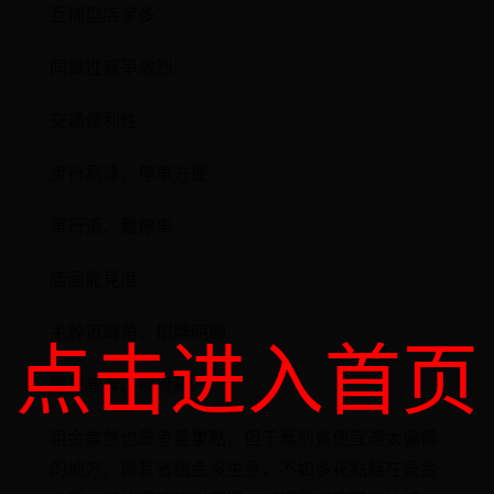
互補型店家多
同質性競爭激烈
交通便利性
步行易達、停車方便
單行道、難停車
店面能見度
主幹道轉角、招牌明顯
点击进入首页
隱藏巷弄、被遮蔽
租金當然也是考量重點，但千萬別貪便宜選太偏僻
的地方。與其省租金沒生意，不如多花點錢在黃金