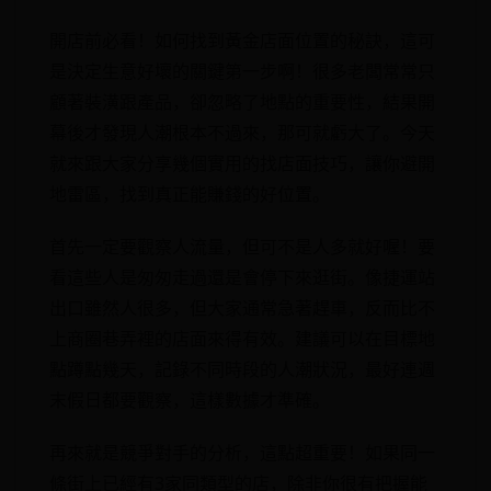
開店前必看！如何找到黃金店面位置的秘訣，這可
是決定生意好壞的關鍵第一步啊！很多老闆常常只
顧著裝潢跟產品，卻忽略了地點的重要性，結果開
幕後才發現人潮根本不過來，那可就虧大了。今天
就來跟大家分享幾個實用的找店面技巧，讓你避開
地雷區，找到真正能賺錢的好位置。
首先一定要觀察人流量，但可不是人多就好喔！要
看這些人是匆匆走過還是會停下來逛街。像捷運站
出口雖然人很多，但大家通常急著趕車，反而比不
上商圈巷弄裡的店面來得有效。建議可以在目標地
點蹲點幾天，記錄不同時段的人潮狀況，最好連週
末假日都要觀察，這樣數據才準確。
再來就是競爭對手的分析，這點超重要！如果同一
條街上已經有3家同類型的店，除非你很有把握能