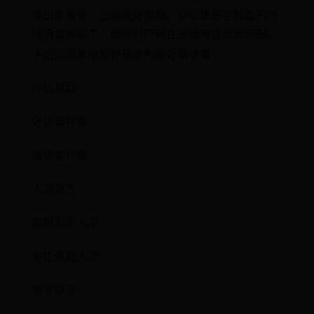
做出差異化，否則最好避開。但如果是互補型的店
就另當別論了，像飲料店開在餐廳旁邊就是絕配。
下面這個表格幫你快速判斷好壞位置：
評估項目
好位置特徵
壞位置特徵
人潮類型
悠閒逛街人潮
匆忙通勤人潮
競爭狀況