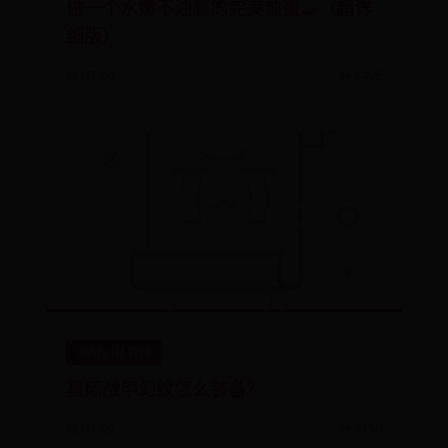
做一个水嫩不油腻的完美煎蛋🍳（超详
细版）
📅 07-04
👁️ 8495
365bet体育网
星际战甲幻纹怎么装备？
📅 07-09
👁️ 7150