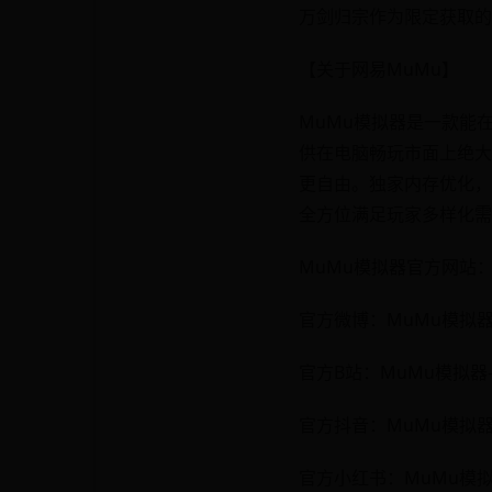
万剑归宗作为限定获取的
【关于网易MuMu】
MuMu模拟器是一款能
供在电脑畅玩市面上绝大
更自由。独家内存优化，
全方位满足玩家多样化需
MuMu模拟器官方网站： htt
官方微博：MuMu模拟
官方B站：MuMu模拟器
官方抖音：MuMu模拟
官方小红书：MuMu模