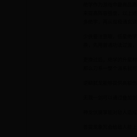
绝学作为游戏中最高品质
来提高阵容强度，以上述
多绝学，再从双极通玄诀
少侠要注意哦，低星绝学
换，先用普通功法过渡，
更换过后，绝学的升星材
那么刀系一整个派系就可
逆鳞弑龙能够提供高额伤
无我一剑可以通过叠加剑
神龙伏魔掌能对敌人造成
菩提龙象咒会给敌人挂上