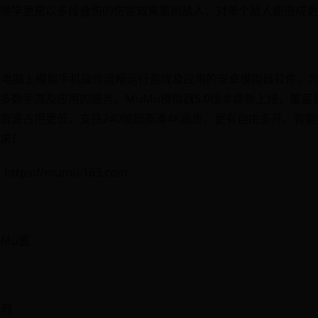
绝学更是以多段叠伤的伤害效果重创敌人，对单个敌人能造成更
在电脑上模拟手机操作流畅运行游戏及应用的安卓模拟器软件，
多数手游及应用的服务。MuMu模拟器5.0版本焕新上线，覆
资源占用更低，支持240帧超高清4K画质，更有自由多开、智
求！
ps://mumu.163.com
器
-Mu酱
器
拟器