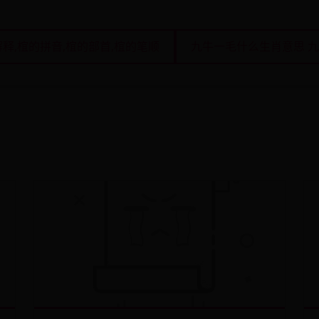
解释,椬的拼音,椬的部首,椬的笔顺
九牛一毛什么生肖意思 九