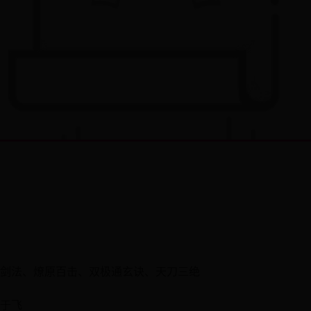
剑法、燎原百击、双极通玄诀、天刀三绝
于飞