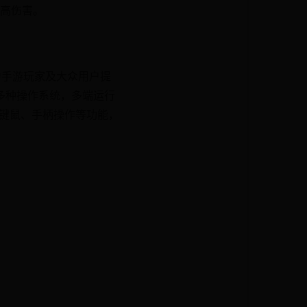
高伤害。
为手游玩家及大众用户提
盖多种操作系统，多端运行
能键鼠、手柄操作等功能，