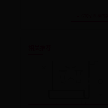
← 椬的意思,椬的
相关推荐