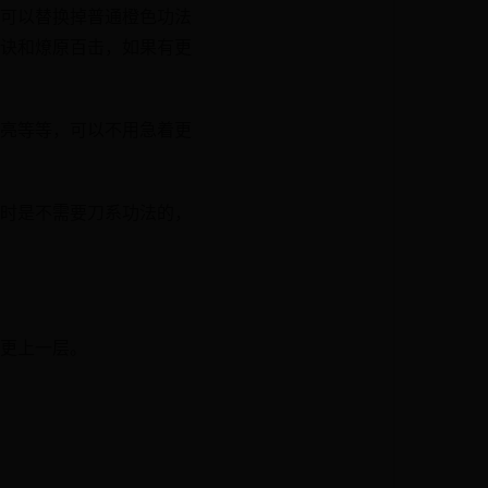
可以替换掉普通橙色功法
诀和燎原百击，如果有更
亮等等，可以不用急着更
时是不需要刀系功法的，
更上一层。