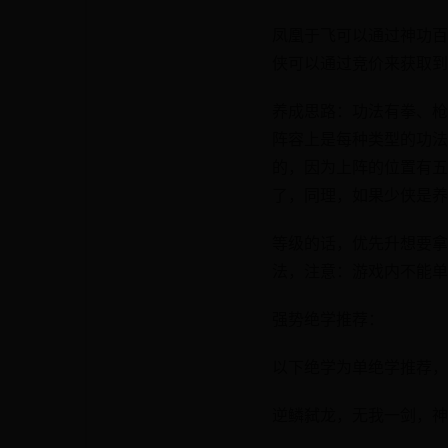
凤凰于飞可以通过神功百
侠可以通过竞价来获取到
养成思路：功法有拳、枪
阵容上是每种类型的功法
的，因为上阵的位置有五
了，同理，如果少侠是养
等级的话，优先升想要拿
法，注意：游戏内不能单
强势绝学推荐：
以下绝学为单绝学推荐，
逆鳞弑龙，无我一剑，神