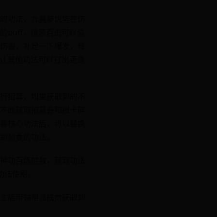
的功法，九真拳优势在伤
buff，燎原百击可以偷
伤害，补足一下爆发，释
，让其他功法可以打出更高
行招募，如果获取到的不
不断获取招募券和橙卡碎
容核心功法后，可以替换
到想要的功法。
神功百炼层数，获取功法
功法使用。
主能带领帮派成员获取到