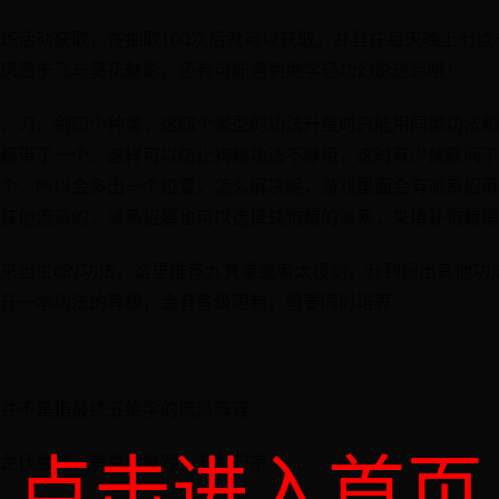
炼活动获取，在抽取100次后就可以获取。并且在每天晚上七点
凤凰于飞与葵花魅影，还有可能遇到绝学轻功幻影迷踪哦！
、刀、剑四个种类，这四个类型的功法升星时只能用同类功法和
都带了一个，这样可以防止狗粮功法不够用，这时有少侠就问了
个，所以会多出一个位置，怎么解决呢，游戏里面会有派系招募
其他流派的，派系招募也可以选择缺狗粮的派系，来填补狗粮需
来当主c的功法，这里推荐九真拳或者太极剑，升到超出其他功法
升一本功法的等级，会有等级限制，需要同时培养
并不是指最终五绝学的流派阵容
点击进入首页
龙伏魔掌，菩提龙象咒，万剑归宗