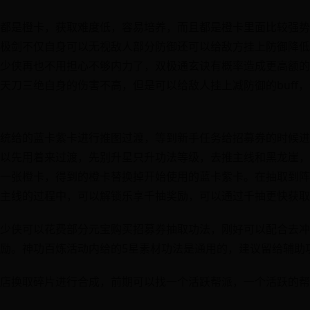
都是橙卡，获取难度低，容易培养，而且都是橙卡里面比较强势
极剑不仅自身可以无视敌人部分防御还可以给敌方挂上防御降低的
少侠再也不用担心不够内力了，双极通玄诀有概率造成更高额的
天刀三绝自身的伤害不高，但是可以给敌人挂上减防御的buff
统给的蓝卡紫卡进行推图过渡，等到新手任务给招募券的时候进
以先用着来过渡，先别升星只升功法等级，去推主线和黑龙崖，
一张橙卡，得到的橙卡替换掉开始使用的蓝卡紫卡。在抽取到阵
主线的过程中，可以解锁乐享千抽奖励，可以通过千抽更快获取
少侠可以花费部分元宝购买招募券抽取功法，刚好可以配合去冲
励。神功百炼活动内给的5星素材功法是通用的，建议留给辅助
店换取碎片进行合成，前期可以找一个活跃帮派，一个活跃的帮