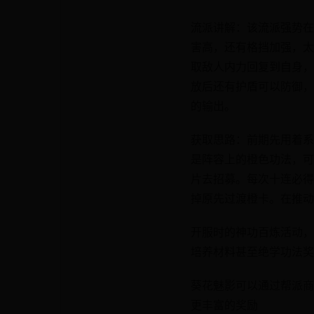
流派讲解：该流派强势在
害高，还有格挡加强，太
取敌人内力回复到自身，
放后还有护盾可以防御，
的输出。
获取思路：前期先用着系
是阵容上的橙色功法，可
片去招募。每次十连必得
掉原先过渡橙卡。在推动
开服时的神功百炼活动，
培养材料甚至绝学功法奖
葵花魅影可以通过帮派商
更丰富的奖励