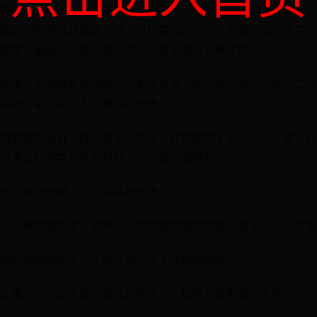
的功法，培养起来就能获取高额战力。在各位少侠拥有绝学时，
描述的新手推荐阵容为例，进行替换时，优先替换后面的天刀三
替换，最后是九真拳和太极剑，直到完成五绝学阵容。
的提升不如高星普通功法，如果只是五星绝学或者一月亮，二月
等绝学星级提升上去再进行更换；
料要选择没有上阵的派系的功法，比如替换了天刀三诀，那么此
以拿去给绝学当升星材料，不然容易缺狗粮
害与破防效果，可以完美替代天刀三决；
芒效果提高伤害，破甲与无视防御护盾的效果使得无我一剑伤害
额外的暴击伤害，还能让敌人出手速度慢两秒；
反噬印记，敌人会根据其消耗内力，扣除对等数量的生命；