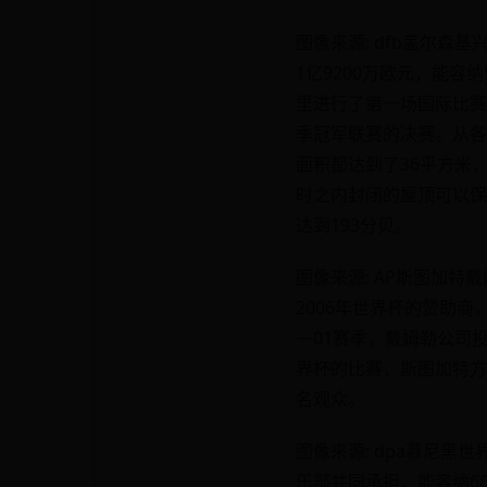
图像来源: dfb盖尔森
1亿9200万欧元，能容纳
里进行了第一场国际比赛
季冠军联赛的决赛。从各
面积都达到了36平方米
时之内封闭的屋顶可以保
达到193分贝。
图像来源: AP斯图加
2006年世界杯的赞助
－01赛季，戴姆勒公司
界杯的比赛，斯图加特方
名观众。
图像来源: dpa慕尼黑
乐部共同承担，能容纳66