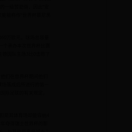
的一级赞助商，因此“安
只能被称作“世界杯慕尼黑
060万欧元，球场总容量
的一个承办本次世界杯比赛
主德国队主场3比0击败了
，他们在世界杯期间他们
球场落成后所进行的第一
有国际足联的有关规定，
，但是其体育场却能容纳4
4年夺得瑞士世界杯的那
长。与其他世界杯城市为