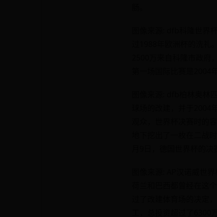
肠。
图像来源: dfb科隆世
过1988年欧洲杯的洗礼
2500万来自科隆市政府
第一场国际比赛是2004
图像来源: dfb柏林奥
球场的改建，并于2004
观众，世界杯决赛时的容
地下挖出了一枚在二战时
月9日，德国世界杯的决
图像来源: AP汉诺威世
荷兰和巴西都曾经在这个
过了改建体育场的决定，
工，总投资超过了6300