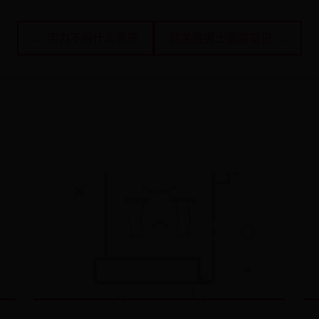
← 实力不俗什么意思
欧莱雅男士面霜笔记 →