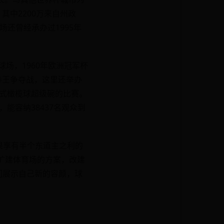
其中2200万来自州政
场还曾经承办过1995年
场，1960年欧洲冠军杯
拳王争夺战，这里还举办
美式橄榄球超级碗的比赛。
，能容纳38437名观众到
结果享有半个东道主之利的
了扩建体育场的方案，改建
人们展示自己新的容颜，球