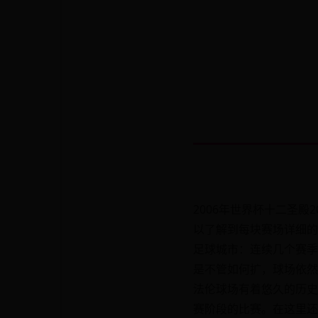
2006年世界杯十二圣
以了解到每块赛场详细的
足球城市：连续几个赛季
是不管如何扩，球场依然
法伦球场有着悠久的历史
赛阶段的比赛。在这里还