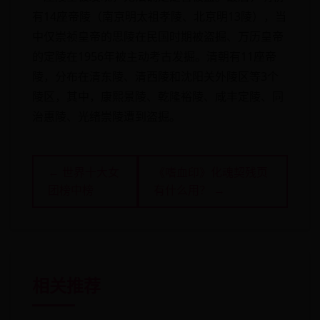
有14座帝陵（南京明太祖孝陵、北京明13陵），当
中仅崇祯皇帝的思陵在民国时期被盗掘、万历皇帝
的定陵在1956年被主动考古发掘。清朝有11座帝
陵，分布在清东陵、清西陵和沈阳关外陵区等3个
陵区，其中，康熙景陵、乾隆裕陵、咸丰定陵、同
治惠陵、光绪崇陵遭到盗掘。
← 世界十大女
《嗜血印》化魂契残页
团榜中榜
有什么用？ →
相关推荐