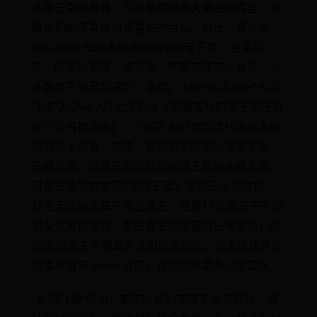
多帝王崇尚厚葬，在陵墓中陪葬大量金银珠宝，导
致他们的陵墓成为盗墓贼的目标。对此，有大陆
YouTuber整理未被盗掘的中国帝王陵，结果显
示，除秦始皇陵、唐乾陵、明朝帝陵等少数外，大
多数帝王陵墓均遭到了盗掘。大陆YouTuber“长河
飞烟”2025年2月上传影片《中国古代的帝王陵还有
哪些没有被盗掘》，介绍先秦时期至清代所有未被
盗掘帝王陵墓，首先，夏朝君主陵墓尚未被发现，
商朝方面，盘庚迁都殷墟前的商王墓尚未被发现，
目前在殷墟共发现8座商王墓，但都已全被盗掘，
并且无法确定属于哪位商王。西周12位周天子的陵
墓全数未被发现，东周君主的陵墓则已被发现，这
20多位周天子被葬在洛阳周遭地区，但无法将这些
陵墓与周天子一一对应，且这些陵墓多已被盗掘。
“长河飞烟”指出，秦汉时期的帝陵多被盗掘过，而