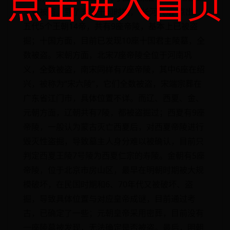
点击进入首页
没有被盗。到了五代十国时期，“长河飞烟”点出，
五代5个王朝14帝，共有9座帝陵，基本上已被盗
掘；十国方面，目前已发现10座十国君主陵墓，全
数被盗。宋朝方面，北宋7座帝陵全位于河南巩
义，全数被盗，南宋同样有7座帝陵，其中6座在绍
兴，被称为“宋六陵”，它们全数被盗，宋端宗葬在
广东省江门市，具体位置不详。而辽、西夏、金、
元朝方面，辽朝共有7陵，都被盗掘过；西夏有9座
帝陵，一般认为蒙古灭亡西夏后，对西夏帝陵进行
毁灭性盗掘，导致墓主人身分难以被确认，目前只
判定西夏王陵7号陵为西夏仁宗的寿陵。金朝有5座
帝陵，位于北京市房山区，最早在明朝时期被大规
模破坏，在民国时期和6、70年代又被破坏、盗
掘，导致具体位置与对应皇帝成谜，目前通过考
古，已确定了一些；元朝皇帝采用密葬，目前没有
一座陵墓被发现，无法确定是否被盗。最后，明朝