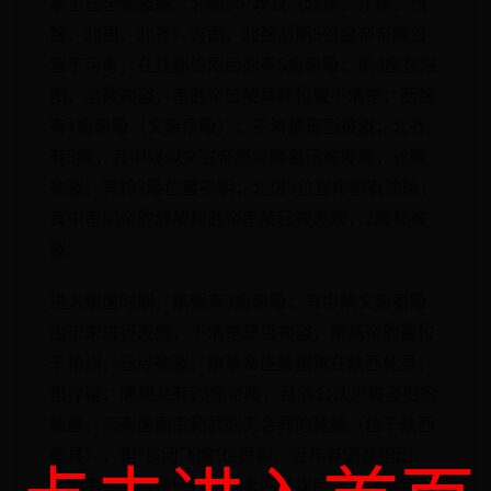
本上已全被盗掘。北朝5个政权（北魏、东魏、西
魏、北周、北齐）方面，北魏前期5位皇帝帝陵位
置不可考，在迁都洛阳后则有5座帝陵，前4座在洛
阳，全数被盗，孝武帝云陵具体位置不清楚；西魏
有1座帝陵（文帝永陵），不清楚是否被盗；北齐
有3陵，其中疑似文宣帝高洋陵墓已被发现，该陵
被盗，其馀2陵位置不明；北周5位皇帝都有建陵，
其中孝闵帝的静陵和武帝孝陵已被发现，2陵都被
盗。
进入隋唐时期，隋朝有3座帝陵，其中隋文帝泰陵
由于未进行发掘，不清楚是否被盗，隋炀帝的墓位
于扬州，已经被盗，隋恭帝庄陵据说在陕西乾县，
但存疑；唐朝共有20座帝陵，目前公认未被盗掘的
陵墓，只有唐高宗和武则天合葬的乾陵（位于陕西
乾县），但“长河飞烟”也提到，近年有消息指出，
唐太宗的昭陵在经过现代考古勘探后，发现地宫也