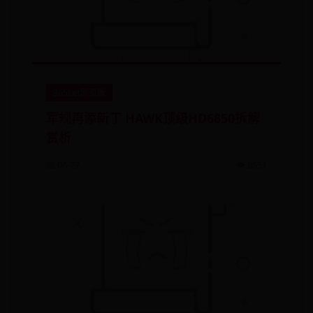
365bet网页版
军规再添新丁 HAWK顶级HD6850拆解
赏析
📅 06-27
👁️ 8551