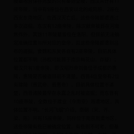
陵墓地宫保存完整的只有秦始皇陵，西汉共计有11
座帝陵，当中有9座位在西安以北的咸阳原、2座在
西安东南地区，在西汉灭亡后，这些帝陵都遭遇过
多次盗掘。东汉有12座帝陵，除汉献帝被葬在河南
焦作外，其馀11帝陵墓皆位在洛阳，但目前无法确
定准确位置与所对应的皇帝，且这些帝陵都遭到吕
布的盗掘。曹魏和东吴各自有2座帝陵，目前具体
位置都不明（孙权可能葬于南京梅花山，存疑）；
蜀汉只有1座帝陵，即汉昭烈帝刘备位于成都的惠
陵，惠陵是否被盗目前不清楚。西晋4位皇帝有2位
有建陵（晋武帝、晋惠帝），目前具体位置不清
楚，西晋诸陵最早在永嘉之乱时被盗掘；而东晋有
10座帝陵，全数位于建业（今南京）周遭地区，具
体位置不明。“长河飞烟”介绍，南朝（宋、齐、
梁、陈）共有15座帝陵，同样位于南京周遭地区，
这些帝陵有些已被确定位置，有些则不可考，但基