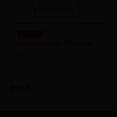
365bet体育网
千万日活的刷宝APP，赚到了多少钱
📅 08-14
👁️ 1282
合作伙伴