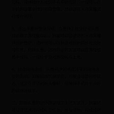
过程，具体操作方法因手机系统而异，一般可以在
手机的设置中找到应用管理，然后选择王者荣耀进
行缓存清理。
3、退出并重新登录游戏：在更换了社交账号头像
并清理了游戏缓存后，玩家可以尝试退出王者荣耀
并重新登录，这样做可以强制游戏重新同步社交账
号信息，包括头像，退出登录的方法可以在游戏设
置中找到，一般位于游戏界面的右上角。
4、检查网络连接：头像同步的速度还受到网络连
接的影响，如果网络状况不佳，可能会导致同步延
迟，玩家在尝试刷新头像时，应确保手机处于良好
的网络环境下。
三、刷新头像的额外建议除了上述方法外，玩家还
可以尝试通过完成每日任务、参与活动、完成成就