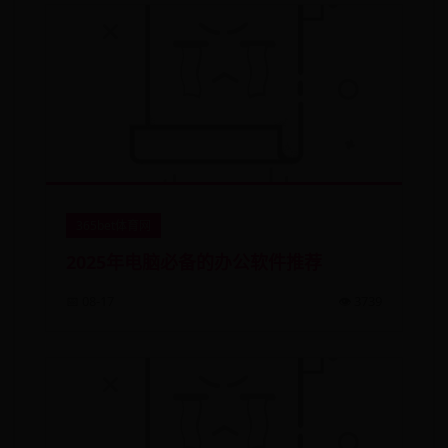
365bet体育网
2025年电脑必备的办公软件推荐
📅 08-17
👁️ 3739