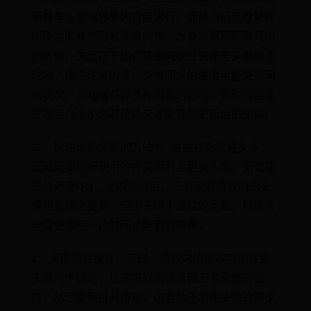
新并非在游戏界面内直接进行，而是与玩家登录时
所使用的社交账号头像同步，想要快速刷新游戏中
的头像，关键在于如何快速同步社交账号头像至游
戏内，值得注意的是，头像同步的速度可能受到网
络状况、游戏缓存等多种因素的影响，有时可能需
要等待几个小时甚至几天才能看到更新后的头像。
二、快速刷新头像的方法1、更换社交账号头像：
玩家需要在所使用的社交平台上更换头像，无论是
微信还是QQ，更换头像后，王者荣耀游戏内的头
像也会随之更新，但由于同步速度的问题，玩家可
能需要等待一段时间才能看到效果。
2、清理游戏缓存：有时，游戏内的缓存可能导致
头像同步延迟，玩家可以尝试清理王者荣耀的缓
存，然后重新打开游戏，这有助于加速头像的同步