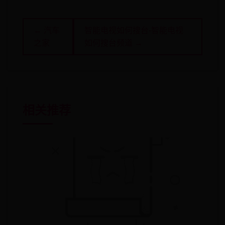
← 汽车
智能电视如何搜台-智能电视
之家
如何搜台频道 →
相关推荐