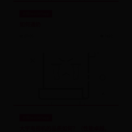
正规beat365app
如何通奶
📅 07-05
👁️ 7492
正规beat365app
大宇电视机的品质如何？（性能卓越，