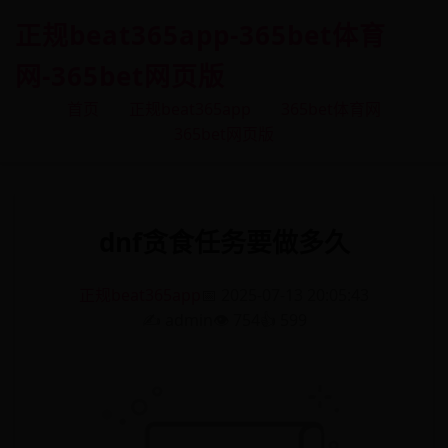
正规beat365app-365bet体育
网-365bet网页版
首页
正规beat365app
365bet体育网
365bet网页版
dnf贪食任务要做多久
正规beat365app
📅 2025-07-13 20:05:43
✍️ admin
👁️ 754
👍 599