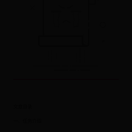
文章目录
一、任务介绍